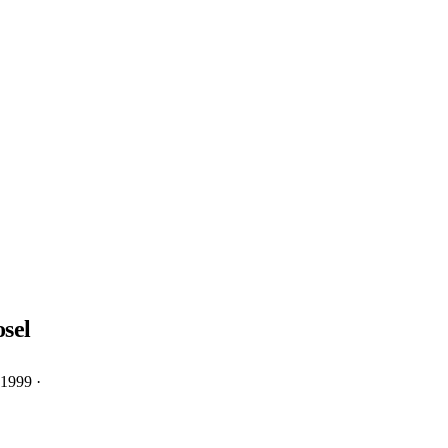
osel
 1999 ·