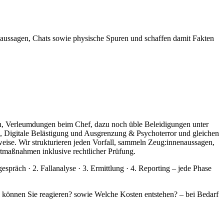
nenaussagen, Chats sowie physische Spuren und schaffen damit Fakten
n, Verleumdungen beim Chef, dazu noch üble Beleidigungen unter
, Digitale Belästigung und Ausgrenzung & Psychoterror und gleichen
weise. Wir strukturieren jeden Vorfall, sammeln Zeug:innenaussagen,
rtmaßnahmen inklusive rechtlicher Prüfung.
präch · 2. Fallanalyse · 3. Ermittlung · 4. Reporting – jede Phase
l können Sie reagieren? sowie Welche Kosten entstehen? – bei Bedarf