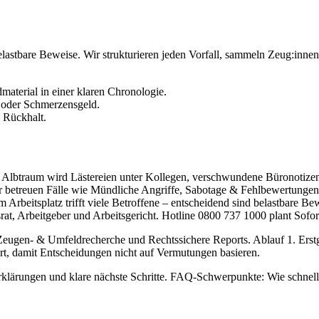
 belastbare Beweise. Wir strukturieren jeden Vorfall, sammeln Zeug:in
dmaterial in einer klaren Chronologie.
 oder Schmerzensgeld.
 Rückhalt.
 Albtraum wird Lästereien unter Kollegen, verschwundene Büronotize
r betreuen Fälle wie Mündliche Angriffe, Sabotage & Fehlbewertungen
rbeitsplatz trifft viele Betroffene – entscheidend sind belastbare Be
rat, Arbeitgeber und Arbeitsgericht. Hotline 0800 737 1000 plant Sofo
eugen- & Umfeldrecherche und Rechtssichere Reports. Ablauf 1. Erstges
rt, damit Entscheidungen nicht auf Vermutungen basieren.
 Erklärungen und klare nächste Schritte. FAQ-Schwerpunkte: Wie schnel