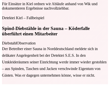
Für Einsätze in Kiel ordnen wir Abläufe anhand von Wik und
dokumentieren Ergebnisse nachvollziehbar.
Detektei Kiel – Fallbeispiel
Spind-Diebstähle in der Sauna – Köderfalle
überführt einen Mitarbeiter
Diebstahl
Observation
Der Betreiber einer Sauna in Norddeutschland meldete sich in
delikater Angelegenheit bei der Detektei S.E.S. In den
Umkleideräumen seiner Einrichtung werde immer wieder gestohlen
– aus Spinden, Taschen und Jacken verschwinde Eigentum von
Gästen. Was er dagegen unternehmen könne, wisse er nicht.
Sofort machte sich ein Team von Ermittlern, die gerade einen
Auftrag in Kiel abgeschlossen hatten, von ihrem Einsatzort in der
Stadt von Hafen, Hörnbrücke, Holstenstraße, Ostseehalle und Kieler
Schloss auf den Weg zum Auftraggeber.