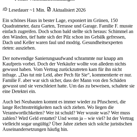
Lesedauer ~1 Min.
Aktualisiert 2026
Ein schönes Haus in bester Lage, exponiert im Grünen, 150
Quadratmeter, dazu Garten, Terrasse und Garage. Familie F. musste
einfach zugreifen. Doch schon bald stellte sich heraus: Schimmel an
den Wänden, tief hatte sich der Pilz schon ins Gebälk gefressen,
Dach und Keller waren faul und modrig. Gesundheitsexperten
rieten: ausziehen.
Der notwendige Sanierungsaufwand schrammte nur knapp am
Kaufpreis vorbei. Doch der Verkäufer wollte von alledem nichts
gewusst haben. Vom Vertrag zurückzutreten kam für ihn nicht
infrage. „Das tut mir Leid, aber Pech für Sie“, kommentierte er nur.
Familie F. aber war sich sicher, dass der Mann von den Schäden
gewusst und sie verschleiert hatte. Um das zu beweisen, schaltete sie
eine Detektei ein.
Auch bei Neubauten kommt es immer wieder zu Pfuscherei, die
lange Rechtsstreitigkeiten nach sich ziehen. Wo liegen die
Verantwortlichkeiten? Wer ist schuld? Wer wusste was? Wer muss
zahlen? Wird Geld erstattet? Und wenn ja – wie viel? Ist der Vertrag
vielleicht sogar ungültig? Über Jahre ziehen sich solche juristischen
Auseinandersetzungen häufig hin.